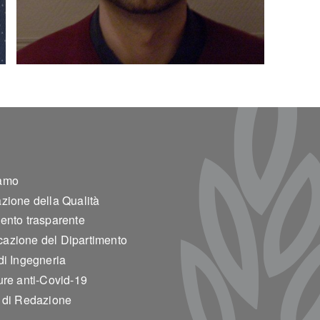
ter 2
amo
zione della Qualità
ento trasparente
azione del Dipartimento
di Ingegneria
ure anti-Covid-19
o di Redazione