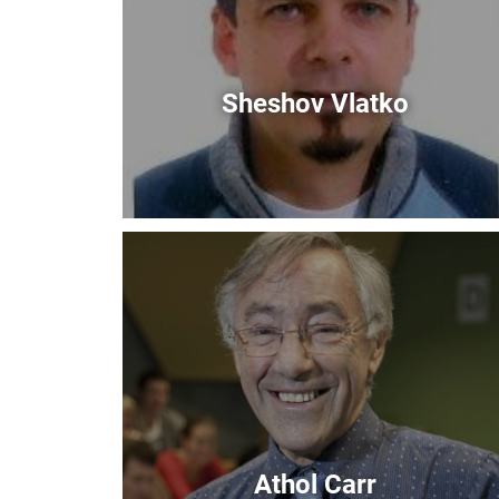
Sheshov Vlatko
Immagine
Athol Carr