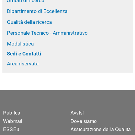
Ambiti di ricerca
Dipartimento di Eccellenza
Qualità della ricerca
Personale Tecnico - Amministrativo
Modulistica
Sedi e Contatti
Area riservata
Footer 1
Footer 2
Rubrica
Avvisi
Webmail
Dove siamo
ESSE3
Assicurazione della Qualità