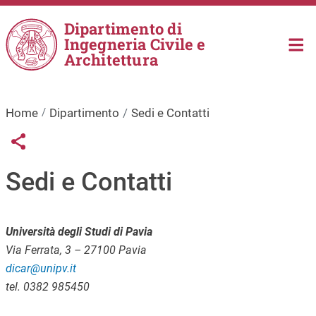
Salta al contenuto principale
Dipartimento di
Ingegneria Civile e
Architettura
Home
Dipartimento
Sedi e Contatti
Links condivisione social
Share button
Sedi e Contatti
Università degli Studi di Pavia
Via Ferrata, 3 – 27100 Pavia
dicar@unipv.it
tel. 0382 985450