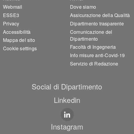
Footer 1
Footer 2
Webmail
Dove siamo
ESSE3
Assicurazione della Qualità
Privacy
Dipartimento trasparente
Accessibilità
Comunicazione del
Dipartimento
Mappa del sito
Facoltà di Ingegneria
Cookie settings
Info misure anti-Covid-19
Servizio di Redazione
Social di Dipartimento
Linkedin
Instagram