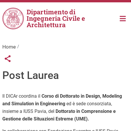
Salta al contenuto principale
Dipartimento di
Ingegneria Civile e
Architettura
Home
Links condivisione social
Share button
Post Laurea
Il DICAr coordina il
Corso di Dottorato in Design, Modeling
and Simulation in Engineering
ed è sede consorziata,
insieme a IUSS Pavia, del
Dottorato in Comprensione e
Gestione delle Situazioni Estreme (UME).