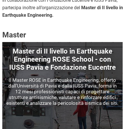
In collaborazione con Fondazione Eucentre e IUSS Pavia,
partecipa inoltre all’organizzazione del
Master di II livello in
Earthquake Engineering.
Master
Immagine
Master di II livello in Earthquake
Engineering ROSE School - con
IUSS Pavia e Fondazione Eucentre
Il Master ROSE in Earthquake Engineering, offerto
dall'Università di Pavia e dalla IUSS Pavia, forma in
12 mesi professionisti capaci di progettare
strutture antisismiche, valutare e rinforzare edifici
esistenti e analizzare la pericolosità sismica dei siti.