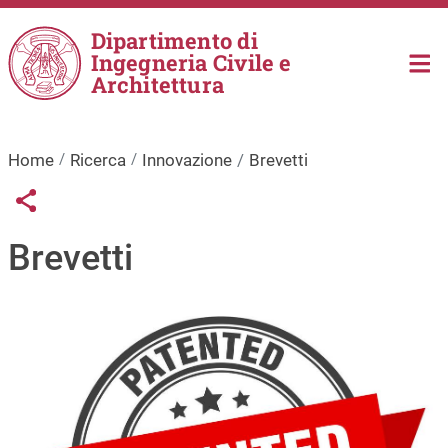
Salta al contenuto principale
Dipartimento di
Ingegneria Civile e
Architettura
Home
Ricerca
Innovazione
Brevetti
Links condivisione social
Share button
Brevetti
Immagine