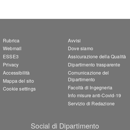
Footer 1
Footer 2
Rubrica
Avvisi
Webmail
Dove siamo
ESSE3
Assicurazione della Qualità
Privacy
Dipartimento trasparente
Accessibilità
Comunicazione del
Dipartimento
Mappa del sito
Facoltà di Ingegneria
Cookie settings
Info misure anti-Covid-19
Servizio di Redazione
Social di Dipartimento