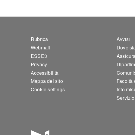
Footer 1
Foo
Rubrica
Avvisi
Webmail
Dove si
ESSE3
Assicura
Privacy
Dipartim
Accessibilità
Comunic
Mappa del sito
Facoltà 
Cookie settings
Info mis
Servizi