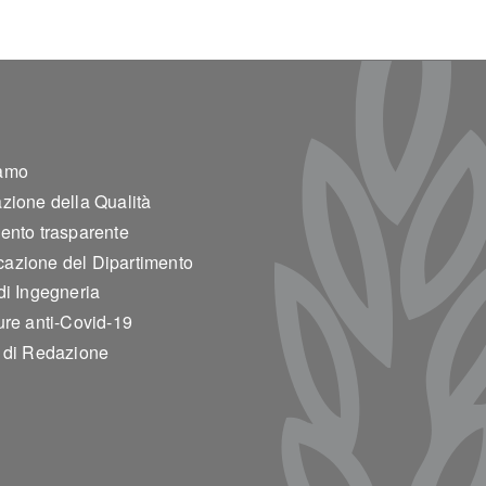
ter 2
amo
zione della Qualità
ento trasparente
azione del Dipartimento
di Ingegneria
ure anti-Covid-19
o di Redazione