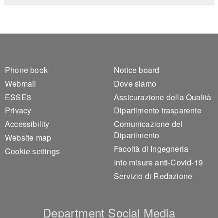
Footer 1
Footer 2
Phone book
Notice board
Webmail
Dove siamo
ESSE3
Assicurazione della Qualità
Privacy
Dipartimento trasparente
Accessibility
Comunicazione del
Dipartimento
Website map
Facoltà di Ingegneria
Cookie settings
Info misure anti-Covid-19
Servizio di Redazione
Department Social Media