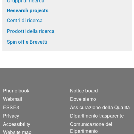
Gruppi di ricerca
Research projects
Centri di ricerca
Prodotti della ricerca
Spin off e Brevetti
Footer 1
Footer 2
Phone book
Notice board
Webmail
Dove siamo
ESSE3
Assicurazione della Qualità
Privacy
Dipartimento trasparente
Accessibility
Comunicazione del
Dipartimento
Website map