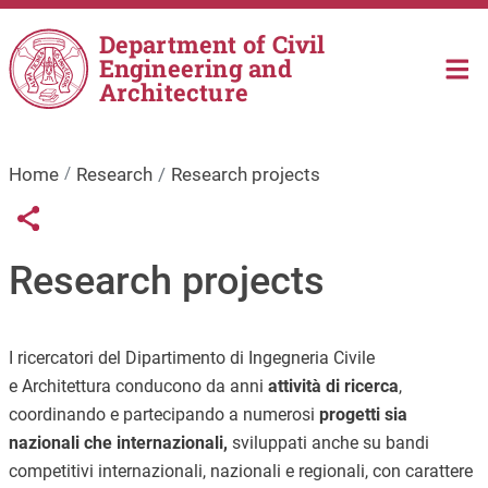
Skip to main content
Department of Civil
Engineering and
Architecture
Home
Research
Research projects
Links condivisione social
Share button
Research projects
I ricercatori del Dipartimento di Ingegneria Civile
e Architettura conducono da anni
attività di ricerca
,
coordinando e partecipando a numerosi
progetti sia
nazionali che internazionali,
sviluppati anche su bandi
competitivi internazionali, nazionali e regionali, con carattere