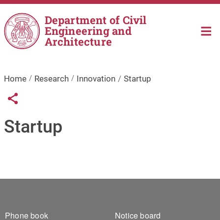
Skip to main content
Department of Civil
Engineering and
Architecture
Home
Research
Innovation
Startup
Links condivisione social
Share button
Startup
Footer 1
Footer 2
Phone book
Notice board